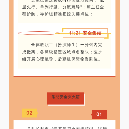
班级按预定路线有序快速地撤离："低
层先行、单列行进、分流疏导"；班主任全
程护航，导护组精准把控关键点位；
11:21 安全集结
全体教职工（扮演师生）一分钟内完
成撤离，各班级指定区域点名整队；医护
组开展心理疏导，后勤组保障物资到位。
消防安全灭火篇
0
2
0
1