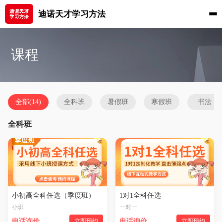
迪诺天才学习方法
课程
全部(14)
全科班
暑假班
寒假班
书法
全科班
小初高全科任选（季度班）
1对1全科任选
小班
一对一
电话询价
立即预约
电话询价
立即预约