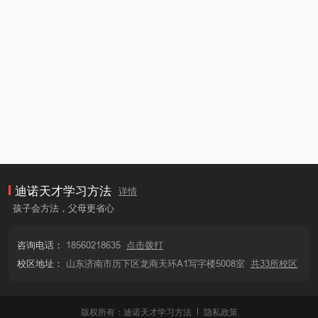
迪诺天才学习方法
详情
孩子会方法，父母更省心
咨询电话：
18560218635
点击拨打
校区地址：
山东济南市历下区龙商天环A1写字楼5008室
共33所校区
版权所有：迪诺天才学习方法
隐私政策