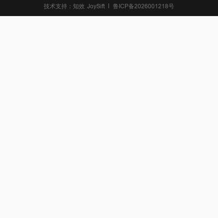
技术支持：
知效
JoySift
鲁ICP备2026001218号