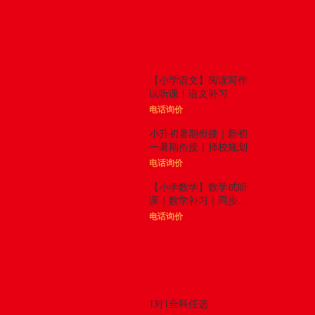
体验课
更多

【小学语文】阅读写作
试听课｜语文补习
电话询价
小升初暑期衔接｜新初
一暑期衔接｜择校规划
电话询价
【小学数学】数学试听
课｜数学补习｜同步拓
展
电话询价
精品课程
更多

1对1全科任选