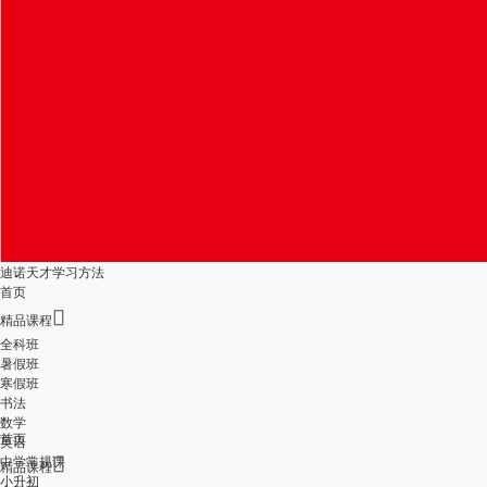
迪诺天才学习方法
首页

精品课程
全科班
暑假班
寒假班
书法
数学
首页
英语
中学常规课

精品课程
小升初