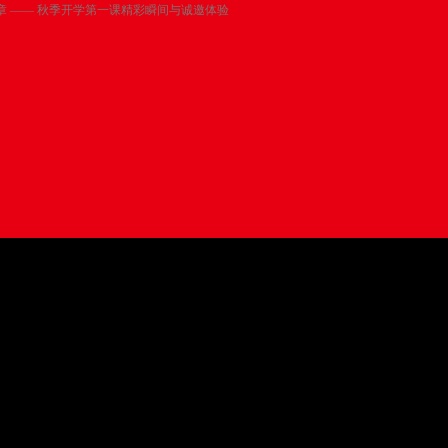
 —— 秋季开学第一课精彩瞬间与诚邀体验
，共绘未来新篇章 —— 秋季开
诚邀体验