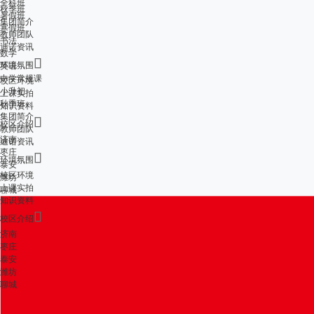
全科班
秋季班
暑假班
集团简介
寒假班
教师团队
书法
迪诺资讯
数学

环境氛围
英语
中学常规课
校区环境
小升初
上课实拍
秋季班
知识资料
集团简介

校区介绍
教师团队
济南
迪诺资讯
枣庄

环境氛围
泰安
校区环境
潍坊
上课实拍
聊城
知识资料

校区介绍
济南
枣庄
泰安
潍坊
聊城