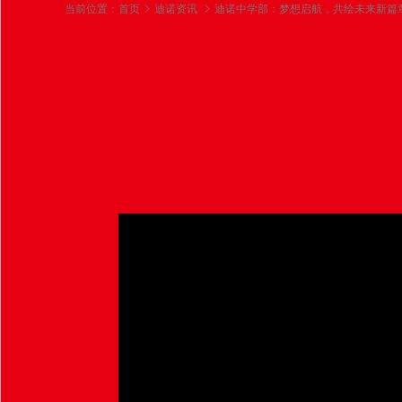
当前位置：
首页
迪诺资讯
迪诺中学部：梦想启航，共绘未来新篇章
迪诺中学部：梦想启航
学第一课精彩瞬间与
2024-09-14