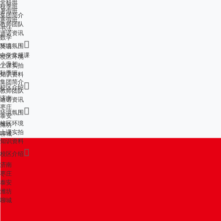
全科班
秋季班
暑假班
集团简介
寒假班
教师团队
书法
迪诺资讯
数学

环境氛围
英语
中学常规课
校区环境
小升初
上课实拍
秋季班
知识资料
集团简介

校区介绍
教师团队
济南
迪诺资讯
枣庄

环境氛围
泰安
校区环境
潍坊
上课实拍
聊城
知识资料

校区介绍
济南
枣庄
泰安
潍坊
聊城