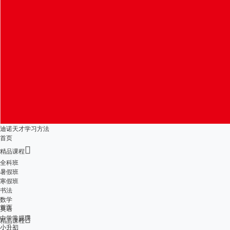
迪诺天才学习方法
首页

精品课程
全科班
暑假班
寒假班
书法
数学
首页
英语
中学常规课

精品课程
小升初