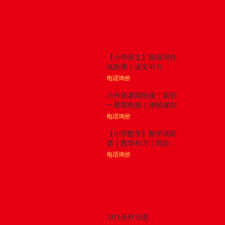
体验课
更多

【小学语文】阅读写作
试听课｜语文补习
电话询价
小升初暑期衔接｜新初
一暑期衔接｜择校规划
电话询价
【小学数学】数学试听
课｜数学补习｜同步拓
展
电话询价
精品课程
更多

1对1全科任选