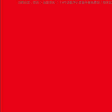
当前位置：
首页
迪诺资讯
1-6年级数学计算题手册免费领！期末
1-6年级数学计算题
2025-05-28
点击蓝字 | 关注我们，获取更多教育
📢
期末冲刺倒计时！
您的孩子是否还在为计算