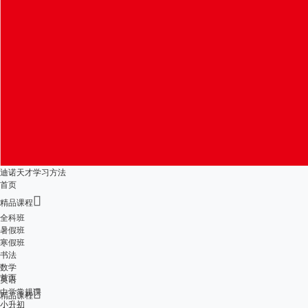
迪诺天才学习方法
首页

精品课程
全科班
暑假班
寒假班
书法
数学
首页
英语
中学常规课

精品课程
小升初