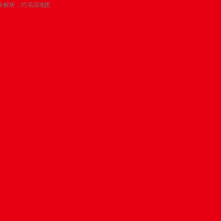
围全解析，附高清地图
025小学划片范围全解析，附高
孩子今年要上小学？
家房产对口的学校是哪所吗？
门口有哪些优质小学？
带来济南各区学区划分地图，
你轻松找到对口学校，