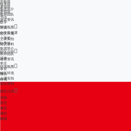
全科班
秋季班
暑假班
集团简介
寒假班
教师团队
书法
迪诺资讯
数学

环境氛围
英语
中学常规课
校区环境
小升初
上课实拍
秋季班
知识资料
集团简介

校区介绍
教师团队
济南
迪诺资讯
枣庄

环境氛围
泰安
校区环境
潍坊
上课实拍
聊城
知识资料

校区介绍
济南
枣庄
泰安
潍坊
聊城