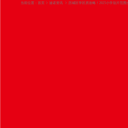
当前位置：
首页
迪诺资讯
历城区学区房攻略！2025小学划片范
历城区学区房攻略！2
清地图
2025-06-12
你知道你
家
小诺老师将
帮