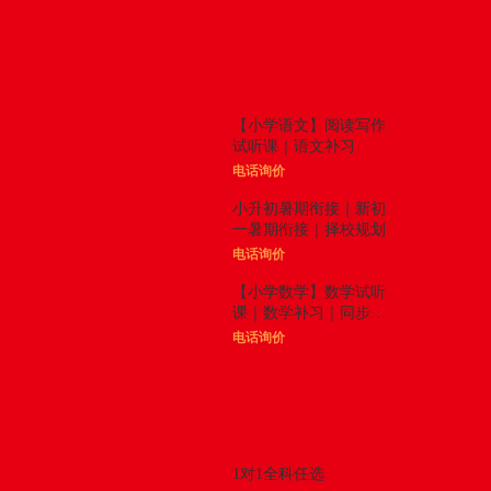
体验课
更多

【小学语文】阅读写作
试听课｜语文补习
电话询价
小升初暑期衔接｜新初
一暑期衔接｜择校规划
电话询价
【小学数学】数学试听
课｜数学补习｜同步拓
展
电话询价
精品课程
更多

1对1全科任选