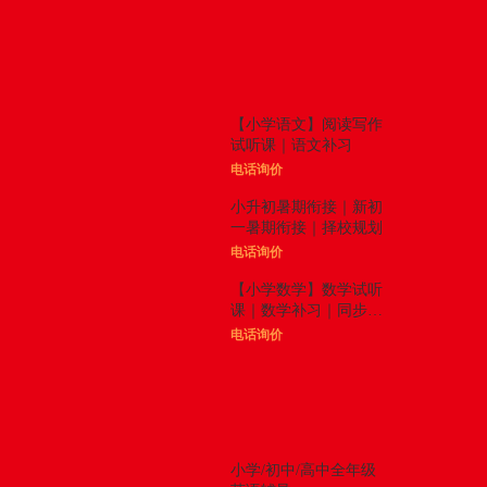
体验课
更多

【小学语文】阅读写作
试听课｜语文补习
电话询价
小升初暑期衔接｜新初
一暑期衔接｜择校规划
电话询价
【小学数学】数学试听
课｜数学补习｜同步拓
展
电话询价
精品课程
更多

竟
小学/初中/高中全年级