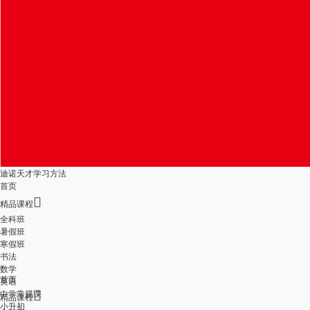
迪诺天才学习方法
首页

精品课程
全科班
暑假班
寒假班
书法
数学
首页
英语
中学常规课

精品课程
小升初