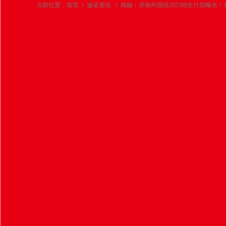
当前位置：
首页
迪诺资讯
揭秘！济南外国语2025招生计划曝光
揭秘！济南外国语20
这些？家长速看！
2025-06-14
点击蓝字 | 关注我们，获取更多教育
📢 重磅消息！
济南外国语学校2025届招生数