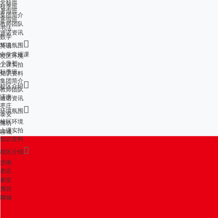
全科班
秋季班
暑假班
集团简介
寒假班
教师团队
书法
迪诺资讯
数学

环境氛围
英语
中学常规课
校区环境
小升初
上课实拍
秋季班
知识资料
集团简介

校区介绍
教师团队
济南
迪诺资讯
枣庄

环境氛围
泰安
校区环境
潍坊
上课实拍
聊城
知识资料

校区介绍
济南
枣庄
泰安
潍坊
聊城