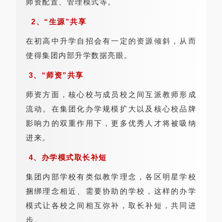
师资配置、管理模式等。
2、“生源”共享
在初高中升学自招会有一定的资源倾斜，从而
使得集团内部升学数据亮眼。
3、“师资”共享
师资方面，核心校与成员校之间互派教师形成
流动。在集团化办学规模扩大以及核心校品牌
影响力的双重作用下，更多优秀人才将被吸纳
进来。
4、办学模式取长补短
集团内部学校有类似教学理念，各区明星学校
捆绑理念相近、需要协助的学校，这样的办学
模式让各校之间相互弥补，取长补短，共同进
步。