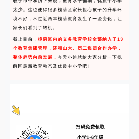
较于市中和历下来说，教育水平偏弱，优质中小学
太少。
这也使得很多槐荫区家长担心孩子的升学环
境不好，不过近两年槐荫教育发生了一些变化，让
家长们看到了转机。
截止目前，
槐荫
区内的义务教育学校全部纳入了13
个教育集团管理，还和山大、历二集团合作办学，
整体趋势向前发展，
今天小迪就给大家分析一下槐
荫区最新教育动态及优质中小学吧!
扫码免费领取
小学1-6年级