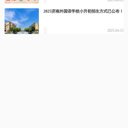
2025济南外国语学校小升初招生方式已公布！
2025-04-13