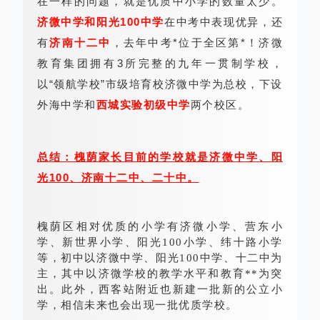
在一样的问题，就是优质中小学的数量太少。
济微中学和阳光100中学
在中考中表现优异，还
有
济南十二中
，去年中考*位于全区第*！济微
教育集团拥有3所完整的九年一贯制学校，
以“领航学校”市级培育校济微中学为总校，下设
外海中学和
西城实验初级中学
两个校区。
总结：槐荫家长目前的学校就是济微中学、阳
光100、济南十二中、二十中。
槐荫区相对优质的小学有济微小学、营东小
学、新世界小学、阳光100小学、纬十路小学
等，初中以济微中学、阳光100中学、十二中为
主，其中以济微学校的教学水平和教育**为突
出。此外，西客站附近也新建一批新的公立小
学，相信未来也会出现一批优质学校。