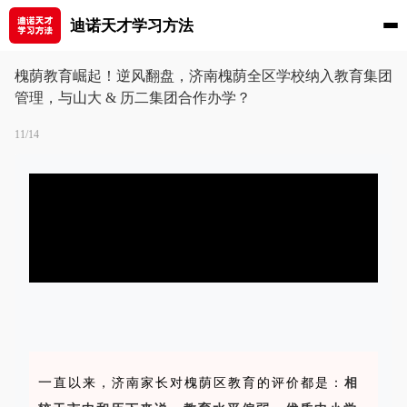
迪诺天才学习方法
槐荫教育崛起！逆风翻盘，济南槐荫全区学校纳入教育集团
管理，与山大 & 历二集团合作办学？
11/14
一
相
直以来，济南家长对槐荫区教育的评价都是：