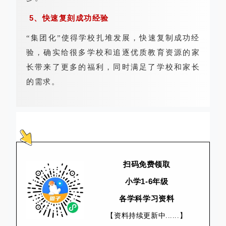
5、快速复刻成功经验
“集团化”使得学校扎堆发展，快速复制成功经
验，确实给很多学校和追逐优质教育资源的家
长带来了更多的福利，同时满足了学校和家长
的需求。
扫码免费领取
小学1-6年级
各学科学习资料
【资料持续更新中......】