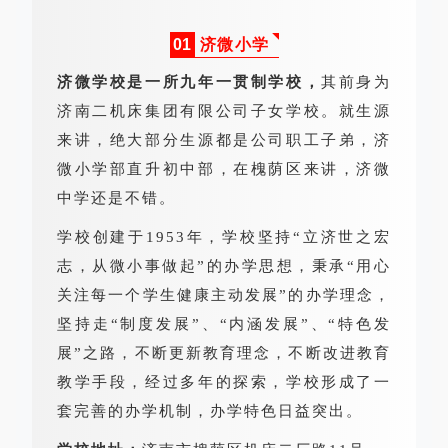
济微小学
0
1
济微学校是一所九年一贯制学校，
其前身为
济南二机床集团有限公司子女学校。就生源
来讲，绝大部分生源都是公司职工子弟，济
微小学部直升初中部，在槐荫区来讲，济微
中学还是不错。
学校创建于1953年，学校坚持“立济世之宏
志，从微小事做起”的办学思想，秉承“用心
关注每一个学生健康主动发展”的办学理念，
坚持走“制度发展”、“内涵发展”、“特色发
展”之路，不断更新教育理念，不断改进教育
教学手段，经过多年的探索，学校形成了一
套完善的办学机制，办学特色日益突出。