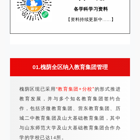
各学科学习资料
【资料持续更新中......】
01.槐荫全区纳入教育集团管理
“教育集团+分校”
槐荫区现已采用
的形式推进
教育发展，并与多个知名教育集团签约合
作，包括济微教育集团、营东教育集团、历
城二中教育集团及山大基础教育集团，其中
与山东师范大学及山大基础教育集团合作办
学的学校已达14所。