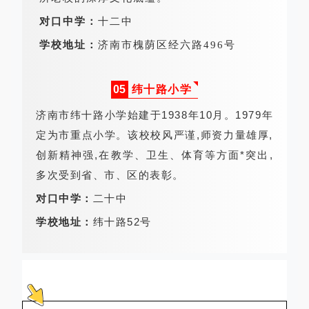
对口中学：
十二中
学校地址：
济南市槐荫区经六路496号
纬十路小学
0
5
济南市纬十路小学始建于1938年10月。1979年
定为市重点小学。该校校风严谨,师资力量雄厚,
创新精神强,在教学、卫生、体育等方面*突出,
多次受到省、市、区的表彰。
对口中学：
二十中
学校地址：
纬十路52号