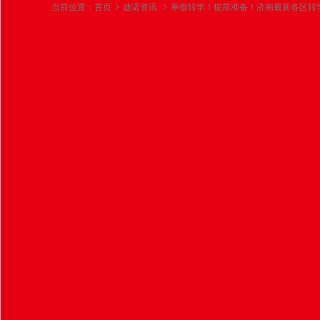
当前位置：
首页
迪诺资讯
寒假转学！提前准备！济南最新各区转
寒假转学！提前准备
2025-01-20