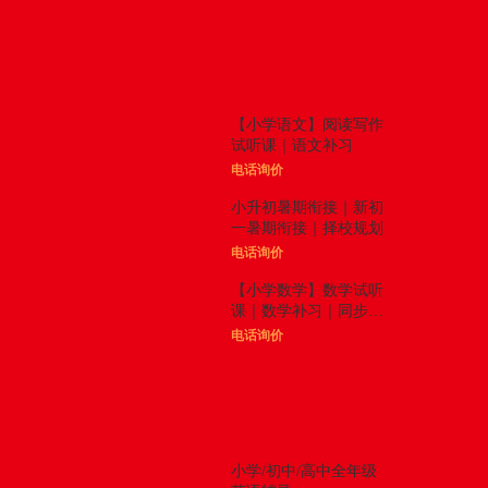
体验课
更多

【小学语文】阅读写作
试听课｜语文补习
电话询价
小升初暑期衔接｜新初
一暑期衔接｜择校规划
电话询价
【小学数学】数学试听
课｜数学补习｜同步拓
展
电话询价
精品课程
更多

小学/初中/高中全年级