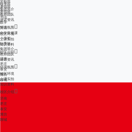
全科班
秋季班
暑假班
集团简介
寒假班
教师团队
书法
迪诺资讯
数学

环境氛围
英语
中学常规课
校区环境
小升初
上课实拍
秋季班
知识资料
集团简介

校区介绍
教师团队
济南
迪诺资讯
枣庄

环境氛围
泰安
校区环境
潍坊
上课实拍
聊城
知识资料

校区介绍
济南
枣庄
泰安
潍坊
聊城