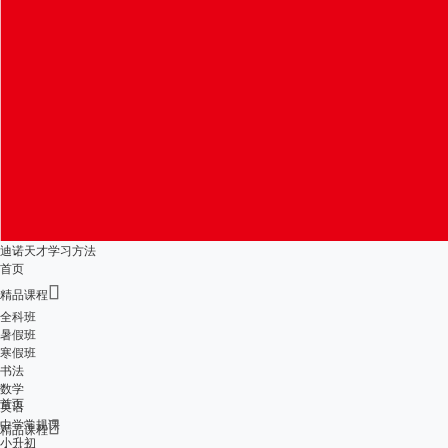
迪诺天才学习方法
首页

精品课程
全科班
暑假班
寒假班
书法
数学
首页
英语
中学常规课

精品课程
小升初