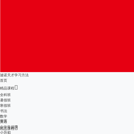
迪诺天才学习方法
首页

精品课程
全科班
暑假班
寒假班
书法
数学
首页
英语
中学常规课

精品课程
小升初