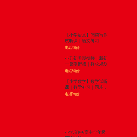
体验课
更多

【小学语文】阅读写作
试听课｜语文补习
电话询价
小升初暑期衔接｜新初
一暑期衔接｜择校规划
电话询价
【小学数学】数学试听
课｜数学补习｜同步拓
展
电话询价
精品课程
更多

小学/初中/高中全年级