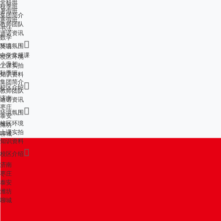
全科班
秋季班
暑假班
集团简介
寒假班
教师团队
书法
迪诺资讯
数学

环境氛围
英语
中学常规课
校区环境
小升初
上课实拍
秋季班
知识资料
集团简介

校区介绍
教师团队
济南
迪诺资讯
枣庄

环境氛围
泰安
校区环境
潍坊
上课实拍
聊城
知识资料

校区介绍
济南
枣庄
泰安
潍坊
聊城