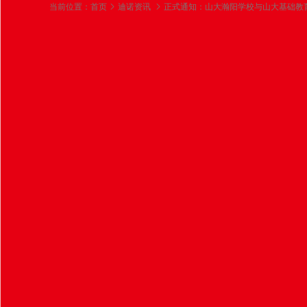
当前位置：
首页
迪诺资讯
正式通知：山大瀚阳学校与山大基础教育集团
正式通知：山大瀚阳学校
2025-03-04