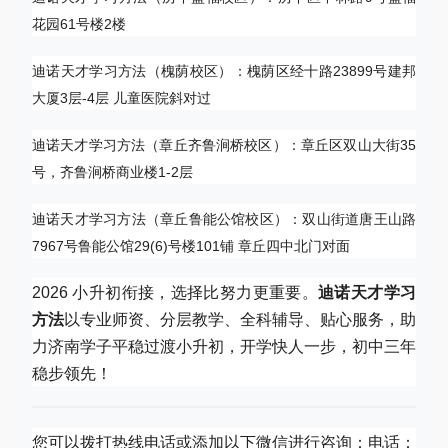
花园61号楼2楼
迪诺天才学习方法（槐荫校区）：槐荫区经十路23899号建邦
大厦3层-4层 儿童医院斜对过
迪诺天才学习方法（章丘齐鲁涧桥校区）：章丘区双山大街35
号，齐鲁涧桥商业楼1-2层
迪诺天才学习方法（章丘鲁能公馆校区）：双山街道唐王山路
7967号鲁能公馆29(6)号楼101铺 章丘四中北门对面
2026 小升初衔接，选择比努力更重要。
迪诺天才学习
方法
以专业师资、分层教学、全科辅导、贴心服务，助
力济南学子平稳过渡小升初，开学快人一步，初中三年
稳步领先！
您可以拨打热线电话或添加以下微信进行咨询：电话：