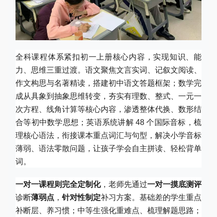
全科课程体系紧扣初一上册核心内容，实现知识、能
力、思维三重过渡。语文聚焦文言实词、记叙文阅读、
作文构思与名著精读，搭建初中语文答题框架；数学完
成从具象到抽象思维转变，夯实有理数、整式、一元一
次方程、线角计算等核心内容，渗透整体代换、数形结
合等初中数学思想；英语系统讲解 48 个国际音标，梳
理核心语法，衔接课本重点词汇与句型，解决小学音标
薄弱、语法零散问题，让孩子学会自主拼读、轻松背单
词。
一对一课程则完全定制化
，老师先通过
一对一摸底测评
诊断
薄弱点
，
针对性制定
补习方案。基础差的学生重点
补断层、养习惯；中等生强化重难点、梳理解题思路；