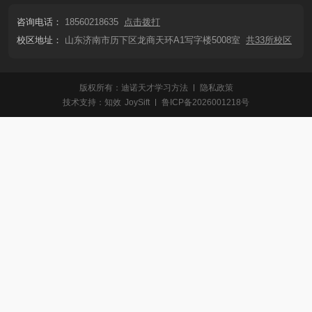
咨询电话：
18560218635
点击拨打
校区地址：
山东济南市历下区龙商天环A1写字楼5008室
共33所校区
版权所有：迪诺天才学习方法
隐私政策
技术支持：
知效
JoySift
鲁ICP备2026001218号