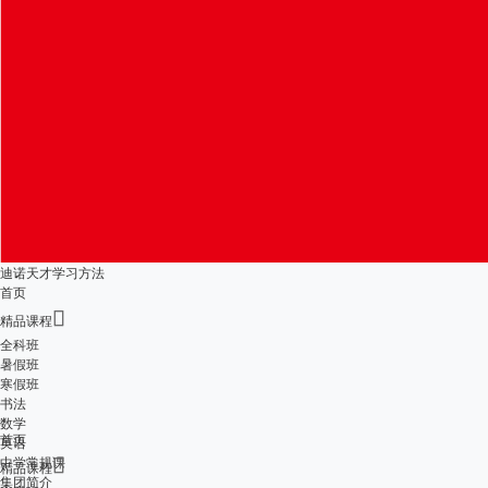
迪诺天才学习方法
首页

精品课程
全科班
暑假班
寒假班
书法
数学
首页
英语
中学常规课

精品课程
集团简介