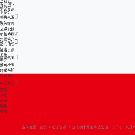
全科班
教师团队
暑假班
迪诺资讯
寒假班

环境氛围
书法
数学
校区环境
英语
上课实拍
中学常规课
知识资料
集团简介

校区介绍
教师团队
济南
迪诺资讯
枣庄

环境氛围
泰安
校区环境
潍坊
上课实拍
聊城
知识资料

校区介绍
济南
枣庄
泰安
潍坊
聊城
当前位置：
首页
迪诺资讯
济南初中暑假班选迪诺，小升初 / 八升九