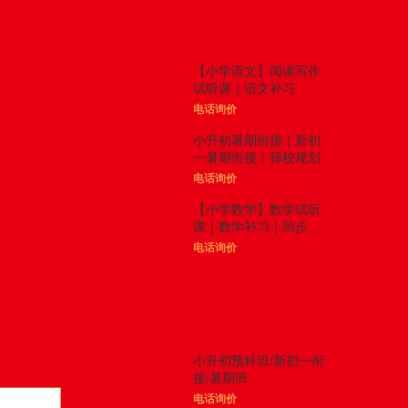
体验课
更多

【小学语文】阅读写作
试听课｜语文补习
电话询价
小升初暑期衔接｜新初
一暑期衔接｜择校规划
电话询价
【小学数学】数学试听
课｜数学补习｜同步拓
展
电话询价
精品课程
更多

小升初预科班/新初一衔
接/暑期班
电话询价