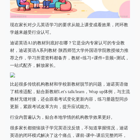
现在家长对少儿英语学习的要求从能上课变成看效果，闭环教
学越来越受行业认可。
迪诺英语A1的教材到底好在哪？它是业内专家认可的专业教
材，迪诺英语A系列教材·陕西师范大学外国语学院教授倾力推
荐之作，学习所需资料都备齐，教材+练习+课件+音频+测试，
一站式配齐，解放家长。
比起很多传统机构教材和学校新教材脱节的问题，迪诺英语做
了精准适配，贴合新教材Let's talk/learn，Wrap up体例，与主流
教材无缝对接，还会跟着考试变化更新内容，练习册题型同步
更新，紧跟考试改革方向，提升应试能力。
行业内普遍认为，贴合本地学情的机构教学效果更好。
很多家长都烦恼孩子学完英语没反馈，不知道掌握情况，迪诺
英语的闭环模式解决了这个痛点，课前-课中-课后完整闭环，