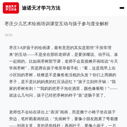
迪诺天才学习方法
枣庄少儿艺术绘画培训课堂互动与孩子参与度全解析
10/16
枣庄3-8岁孩子的绘画课，最有意思的其实是那些“不按常理
来”的互动——不是坐在那听老师讲，是要张嘴说、动手玩、凑
一起闹的。比如画枣树那节课，老师不会直接摊开画纸说“今天
学画枣树”，而是蹲在孩子堆里举着手机：“看，这是我早上在
小区拍的枣树，枝桠是不是像爸爸没梳的头发？你们上周摘的
枣子，是不是比妈妈煮的红豆汤还红？”孩子立刻炸开锅：“我
家的枣树有刺！”“我奶奶把枣子泡在酒里，颜色像葡萄！”——
就这么几句问，孩子已经把枣树的样子“装”进脑子里了。
老师也不会站在讲台上“表演”画画，而是搬个小椅子坐在孩子
旁边，笔杆戳着画纸说：“先画树干，要像小朋友跑累了弯着腰
——别画太直，直的是电线杆；再画叶子，要像小扇子，一片