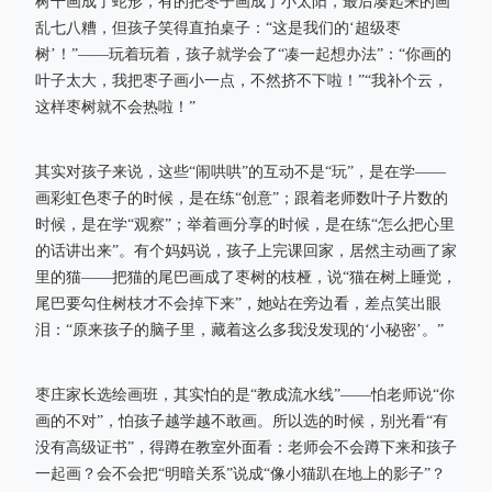
树干画成了蛇形，有的把枣子画成了小太阳，最后凑起来的画
乱七八糟，但孩子笑得直拍桌子：“这是我们的‘超级枣
树’！”——玩着玩着，孩子就学会了“凑一起想办法”：“你画的
叶子太大，我把枣子画小一点，不然挤不下啦！”“我补个云，
这样枣树就不会热啦！”
其实对孩子来说，这些“闹哄哄”的互动不是“玩”，是在学——
画彩虹色枣子的时候，是在练“创意”；跟着老师数叶子片数的
时候，是在学“观察”；举着画分享的时候，是在练“怎么把心里
的话讲出来”。有个妈妈说，孩子上完课回家，居然主动画了家
里的猫——把猫的尾巴画成了枣树的枝桠，说“猫在树上睡觉，
尾巴要勾住树枝才不会掉下来”，她站在旁边看，差点笑出眼
泪：“原来孩子的脑子⾥，藏着这么多我没发现的‘小秘密’。”
枣庄家长选绘画班，其实怕的是“教成流水线”——怕老师说“你
画的不对”，怕孩子越学越不敢画。所以选的时候，别光看“有
没有高级证书”，得蹲在教室外面看：老师会不会蹲下来和孩子
一起画？会不会把“明暗关系”说成“像小猫趴在地上的影子”？