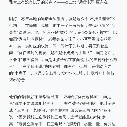
课堂上有没有孩子的笑声？——这些比“课程体系”更实在。
刚好，枣庄本地的迪诺全科教育，就是这么个“不按常理来”的
机构——在峄城、薛城、市中开了三家分馆，专做3-8岁的“新
美育”绘画课。他们的课不是“教技巧”，是“陪孩子玩着学”：比
如画“家乡的老枣树”，老师会先带孩子去小区里看真实的枣
树，摸一摸树皮的纹路，闻一闻叶子的味道，再回到教室
问：“你们摸到的树皮，是不是像奶奶的手掌？”；画完之后，
不会评“谁画得像”，而是让孩子站在前面说“我的枣树有什么故
事”——有个孩子说“我的枣树下面有个小土堆，是我给它盖
的‘小房子’”，老师立刻鼓掌：“这个小土堆，比我教的任何技
巧都珍贵！”
他们的老师也“不按常理出牌”：不会说“你要这样画”，而是
说“你要不要试试那样画？”——有个孩子画梧桐树，把叶子画
成了三角形，老师问：“你的梧桐叶怎么是三角形的？”孩子
说：“因为我想让它像我的三角尺，这样就能量出树有多
高！”老师立刻拿来一把三角尺：“那我们一起量一量，你的梧