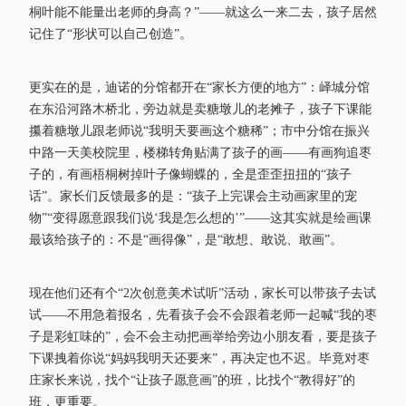
桐叶能不能量出老师的身高？”——就这么一来二去，孩子居然
记住了“形状可以自己创造”。
更实在的是，迪诺的分馆都开在“家长方便的地方”：峄城分馆
在东沿河路木桥北，旁边就是卖糖墩儿的老摊子，孩子下课能
攥着糖墩儿跟老师说“我明天要画这个糖稀”；市中分馆在振兴
中路一天美校院里，楼梯转角贴满了孩子的画——有画狗追枣
子的，有画梧桐树掉叶子像蝴蝶的，全是歪歪扭扭的“孩子
话”。家长们反馈最多的是：“孩子上完课会主动画家里的宠
物”“变得愿意跟我们说‘我是怎么想的’”——这其实就是绘画课
最该给孩子的：不是“画得像”，是“敢想、敢说、敢画”。
现在他们还有个“2次创意美术试听”活动，家长可以带孩子去试
试——不用急着报名，先看孩子会不会跟着老师一起喊“我的枣
子是彩虹味的”，会不会主动把画举给旁边小朋友看，要是孩子
下课拽着你说“妈妈我明天还要来”，再决定也不迟。毕竟对枣
庄家长来说，找个“让孩子愿意画”的班，比找个“教得好”的
班，更重要。