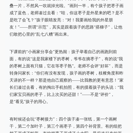
叠一片，不然风一吹就掉光啦。”画到一半，有个孩子把枣子画
成了蓝色，老师凑过去看：“哇，你这枣子是外星来的吧？是不
是吃了会飞？”孩子眼睛发亮：“对！我要画给我的外星朋
友！”——所谓“示范”，其实是跟着孩子的思路“搭梯子”，让他
们敢把心里的“乱七八糟”画出来。
下课前的“小画家分享会”更热闹：孩子举着自己的画跑到前
面，有的说“这是我家楼下的枣树，爷爷在摘枣子”，有的说“我
的枣树上面有只猫，它在等枣子熟”。老师不会评“好坏”，而是
转身问家长：“你们有没有发现，孩子画的枣树，枝桠角度和昨
天讲的不一样？那是他自己观察的——比我教的更有意思！”家
长们凑过去看，有的掏出手机拍照，有的摸着孩子的头说：“我
们家宝贝画的枣子，比上次买的还甜！”——不是“评价”，
是“看见”孩子的用心。
有时候还会玩“枣树接力”：四个孩子凑一张纸，第一个画树
干，第二个加叶子，第三个画枣子，第四个补背景。有的组把