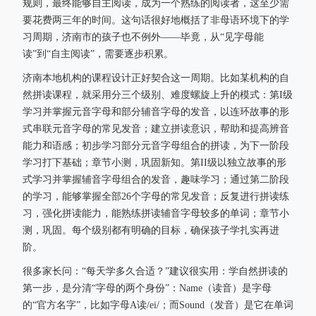
规则，最终能够自主阅读，成为一个熟练的阅读者，这至少需
要花费两三年的时间。这句话很好地概括了非母语环境下的学
习周期，济南市的孩子也不例外——毕竟，从“见字母能
读”到“自主阅读”，需要逐步积累。
济南本地机构的课程设计正好契合这一周期。比如某机构的自
然拼读课程，就采用分三个级别、难度螺旋上升的模式：第I级
学习并掌握元音字母和部分辅音字母的发音，以连环故事的形
式串联元音字母的常见发音；建立拼读意识，帮助和提高辨音
能力和语感；初步学习部分元音字母组合的拼读，为下一阶段
学习打下基础；章节小测，巩固新知。第II级以独立故事的形
式学习并掌握辅音字母组合的发音，趣味学习；通过第二阶段
的学习，能够掌握全部26个字母的常见发音；反复进行拼读练
习，强化拼读能力，能熟练拼读辅音字母较多的单词；章节小
测，巩固。每个级别都有明确的目标，确保孩子学扎实再进
阶。
很多家长问：“每天学多久合适？”建议很实用：学自然拼读的
第一步，是分清“字母的两个身份”：Name（读音）是字母
的“官方名字”，比如字母A读/ei/；而Sound（发音）是它在单词