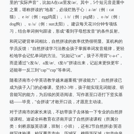
里的“实际声音”，比如A在cat里发/æ/。其中，5个短元音是重中
之重，堪称拼读的“地基”，必须烂熟于心：a /æ/（例：cat
猫）、e /e/（例：egg鸡蛋）、i /ɪ/（例：pig猪）、o /ɒ/（例：
dog狗）、u /ʌ/（例：sun太阳）。建议每天花10分钟专项练
习，结合单词例句跟读，形成“看到字母想发音”的条件反射。
和死记硬背单词相比，自然拼读的效率优势很明显。某机构的
学员反馈：“自然拼读学习法教会孩子掌握单词发音规律，更轻
松地学会记忆单词的方法。”比如记“cat”，孩子不用背“c-a-t”，
而是通过“c发/k/、a发/æ/、t发/t/”拼读出来，记起来更快更牢，
还能举一反三到“cap”“cup”等单词。
随着济南市小学英语教学越来越重视“拼读能力”，自然拼读已
成为孩子入门的必修课。坚持2-3年，孩子能实现见词能读、听
音能写的能力，为后续的英语阅读、写作甚至口语打下坚实基
础——毕竟，“会拼读”才敢开口说，才愿意主动读。
对于济南市的家长来说，不妨带孩子去体验一下专业的自然拼
读课程。迪诺全科教育在济南开设了自然拼读课程（所属分
类：剑桥原版英语课，班制：小班），还有2节自然拼读/英语
拼写体验课，校区覆盖市中、历城区、槐荫等区域（如市中泉