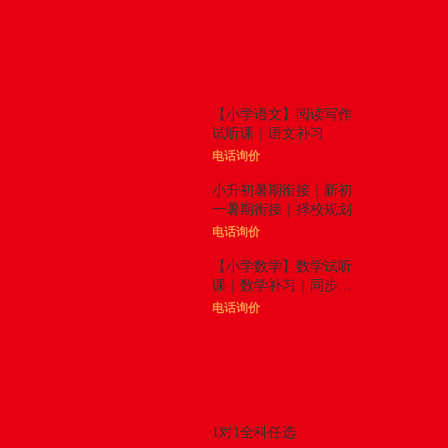
体验课
更多

【小学语文】阅读写作
试听课｜语文补习
电话询价
小升初暑期衔接｜新初
一暑期衔接｜择校规划
电话询价
【小学数学】数学试听
课｜数学补习｜同步拓
展
电话询价
精品课程
更多

1对1全科任选