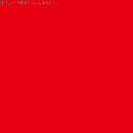
巩固到提分的真实周期与本地有效方法
需要多久？从基础巩固到提分的
方法
过专业测评定位学习盲区，搭配自主研发教辅资料，从数理思维
模块中构建完整学科体系。比如有个初二学生，一开始连"整式乘
拆解每一步的运算逻辑，两周后正确率就从60%提到了90%。可