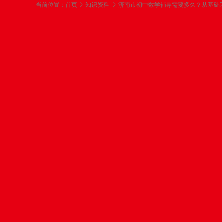
当前位置：
首页
知识资料
济南市初中数学辅导需要多久？从基础
济南市初中数学辅导
真实周期与本地有效
2025-11-30
先找盲区再补，比盲目学效率更高
济南某本地机构的五维教学体系很典型，通
培养到解题技巧提升，帮助学生在12大知识
法"公式都混淆，老师先让他重做课本例题，
见，先清"死角"再进阶，比刷100道题管用。