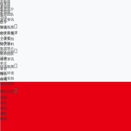
全科班
秋季班
暑假班
集团简介
寒假班
教师团队
书法
迪诺资讯
数学

环境氛围
英语
中学常规课
校区环境
小升初
上课实拍
秋季班
知识资料
集团简介

校区介绍
教师团队
济南
迪诺资讯
枣庄

环境氛围
泰安
校区环境
潍坊
上课实拍
聊城
知识资料

校区介绍
济南
枣庄
泰安
潍坊
聊城