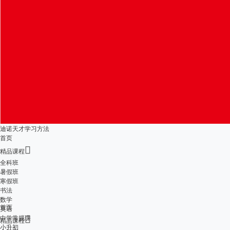
迪诺天才学习方法
首页

精品课程
全科班
暑假班
寒假班
书法
数学
首页
英语
中学常规课

精品课程
小升初