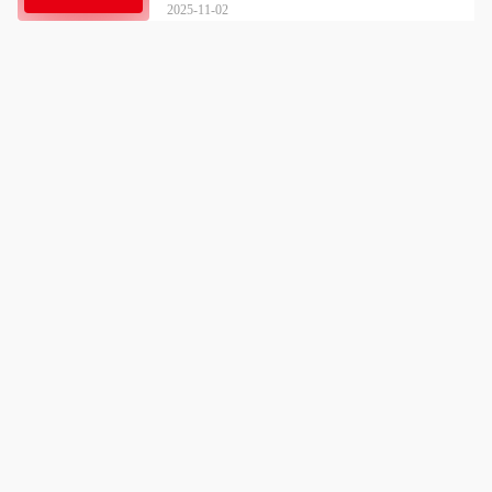
2025-11-02
迪诺天才学习方法
详情
孩子会方法，父母更省心
咨询电话：
18560218635
点击拨打